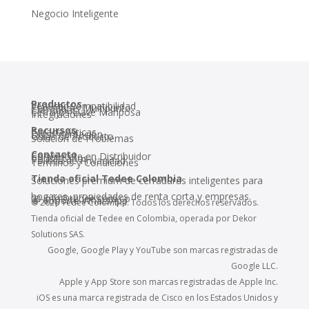
Negocio Inteligente
Productos
Verificar Compatibilidad
Cerraduras Multipunto
Cremonas
Cerrojos Llave Mariposa
Integraciones
Recursos
Características
Documentación
Guías de Producto
Solución de Problemas
Contacto
Conviértete en Distribuidor
Contáctanos
Política de Privacidad
Términos y Condiciones
Tienda oficial Tedee Colombia
Soluciones premium de cerraduras inteligentes para
hogares, propiedades de renta corta y empresas.
📧 info@tedee.com.co
📱 Soporte WhatsApp
© 2026 Tedee Colombia. Todos los derechos reservados.
Tienda oficial de Tedee en Colombia, operada por Dekor
Solutions SAS.
Google, Google Play y YouTube son marcas registradas de
Google LLC.
Apple y App Store son marcas registradas de Apple Inc.
iOS es una marca registrada de Cisco en los Estados Unidos y