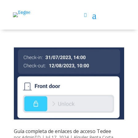
Guía completa de enlaces de acceso Tedee
por
AdminTD
|
Jul 17, 2024
|
Alquiler Renta Corta
,